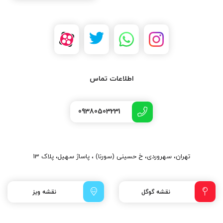
اطلاعات تماس
09380503231
تهران، سهروردی، خ حسینی (سورنا) ، پاساژ سهیل، پلاک 13
نقشه گوگل
نقشه ویز