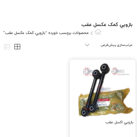
بازويي کمک عکسل عقب
محصولات برچسب خورده “بازويي کمک عکسل عقب”
بازويي اکسل عقب