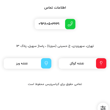
اطلاعات تماس
09380503231
تهران، سهروردی، خ حسینی (سورنا) ، پاساژ سهیل، پلاک 13
نقشه گوگل
نقشه ویز
تمامی حقوق برای کیاسرویس محفوط است