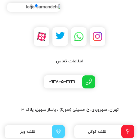
اطلاعات تماس
09380503231
تهران، سهروردی، خ حسینی (سورنا) ، پاساژ سهیل، پلاک 13
نقشه گوگل
نقشه ویز