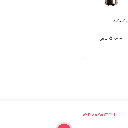
و کنتاکت
۵۰,۰۰۰
تومان
09380503231