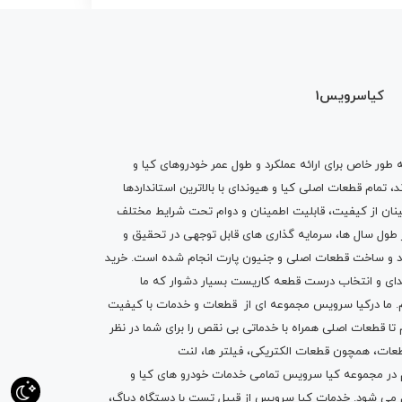
کیاسرویس1
ه طور خاص برای ارائه عملکرد و طول عمر خودروهای کیا و
تمام قطعات اصلی کیا و هیوندای با بالاترین استانداردها
نان از کیفیت، قابلیت اطمینان و دوام تحت شرایط مختلف
ول سال ها، سرمایه گذاری های قابل توجهی در تحقیق و
اد و ساخت قطعات اصلی و جنیون پارت انجام شده است.
خرید
دای
و انتخاب درست قطعه کاریست بسیار دشوار که ما
.
ما درکیا سرویس مجموعه ای از
قطعات
و
خدمات
با کیفیت
م تا قطعات اصلی همراه با خدماتی بی نقص را برای شما در نظر
ز قطعات، همچون قطعات
الکتریکی
،
فیلتر ها
،
لنت
یم در مجموعه کیا سرویس تمامی خدمات خودرو های کیا و
م می شود. خدمات کیا سرویس از قبیل
تست با دستگاه دیاگ
،