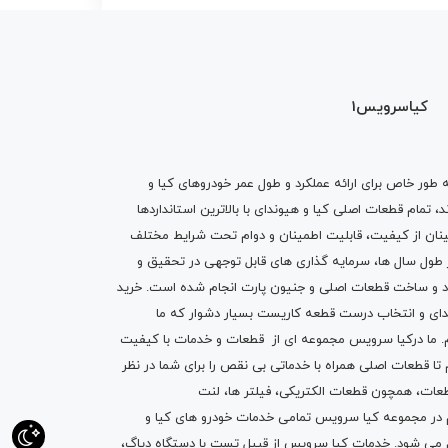
کیاسرویس1
ه طور خاص برای ارائه عملکرد و طول عمر خودروهای کیا و
تمام قطعات اصلی کیا و هیوندای با بالاترین استانداردها
نان از کیفیت، قابلیت اطمینان و دوام تحت شرایط مختلف
ول سال ها، سرمایه گذاری های قابل توجهی در تحقیق و
اد و ساخت قطعات اصلی و جنیون پارت انجام شده است.
خرید
دای
و انتخاب درست قطعه کاریست بسیار دشوار که ما
.
ما درکیا سرویس مجموعه ای از
قطعات
و
خدمات
با کیفیت
م تا قطعات اصلی همراه با خدماتی بی نقص را برای شما در نظر
ز قطعات، همچون قطعات
الکتریکی
،
فیلتر ها
،
لنت
یم در مجموعه کیا سرویس تمامی خدمات خودرو های کیا و
م می شود. خدمات کیا سرویس از قبیل
تست با دستگاه دیاگ
،