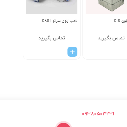
ن D1S
لامپ زنون سراتو | D8S
تماس بگیرید
تماس بگیرید
09380503231