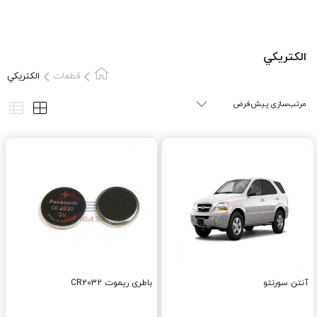
الکتريکي
قطعات
الکتريکي
آنتن سورنتو
باطری ریموت CR2032