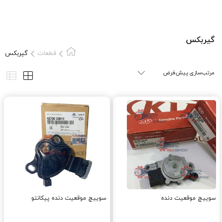
گیربکس
قطعات
گیربکس
سوييچ موقعيت دنده
سوییچ موقعیت دنده پیکانتو