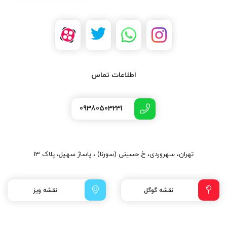
اطلاعات تماس
09380503231
تهران، سهروردی، خ حسینی (سورنا) ، پاساژ سهیل، پلاک 13
نقشه گوگل
نقشه ویز