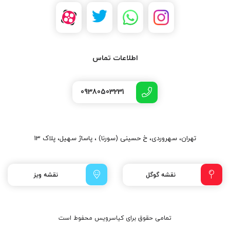
اطلاعات تماس
09380503231
تهران، سهروردی، خ حسینی (سورنا) ، پاساژ سهیل، پلاک 13
نقشه گوگل
نقشه ویز
تمامی حقوق برای کیاسرویس محفوط است