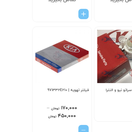
س بگیرید
تماس بگیرید
راتو نیو و النترا
فیلتر تهویه | 971332E210
–
۱۷۰,۰۰۰
تومان
۴۵۰,۰۰۰
تومان