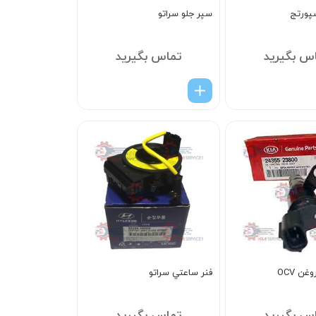
پورتج
سپر جلو سراتو
س بگیرید
تماس بگیرید
ن OCV
فنر ساعتي سراتو