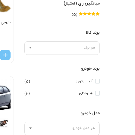
میانگین رای (امتیاز)
(5)
امتیاز
5
از 5
بازويي
برند کالا
هر برند
برند خودرو
کیا موتورز
(5)
هیوندای
(4)
مدل خودرو
هر مدل خودرو