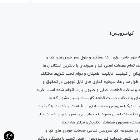
کیاسرویس1
ه طور خاص برای ارائه عملکرد و طول عمر خودروهای کیا و
تمام قطعات اصلی کیا و هیوندای با بالاترین استانداردها
نان از کیفیت، قابلیت اطمینان و دوام تحت شرایط مختلف
ول سال ها، سرمایه گذاری های قابل توجهی در تحقیق و
اد و ساخت قطعات اصلی و جنیون پارت انجام شده است.
خرید
دای
و انتخاب درست قطعه کاریست بسیار دشوار که ما
.
ما درکیا سرویس مجموعه ای از
قطعات
و
خدمات
با کیفیت
م تا قطعات اصلی همراه با خدماتی بی نقص را برای شما در نظر
ز قطعات، همچون قطعات
الکتریکی
،
فیلتر ها
،
لنت
یم در مجموعه کیا سرویس تمامی خدمات خودرو های کیا و
م می شود. خدمات کیا سرویس از قبیل
تست با دستگاه دیاگ
،