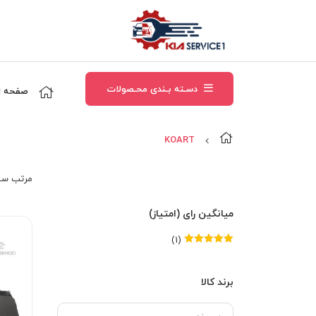
دسـته بـندی محـصولات
صفحه ا
KOART
مرتب‌ سا
میانگین رای (امتیاز)
(1)
امتیاز
5
از 5
برند کالا