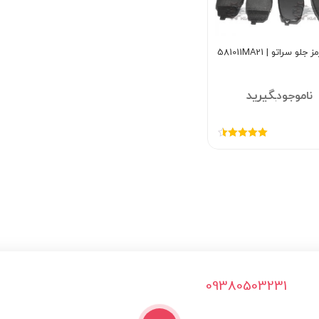
لو سراتو | 581011MA21
تماس بگیرید
امتیاز
4.50
از 5
09380503231