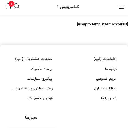
0
کیاسرویس 1
[userpro template=memberlist]
اطلاعات (اپ)
خدمات مشتریان (اپ)
درباره ما
ورود / عضویت
حریم خصوصی
پیگیری سفارشات
سؤالات متداول
روش سفارش، پرداخت و ارسال
تماس با ما
قوانین و مقررات
مجوزها