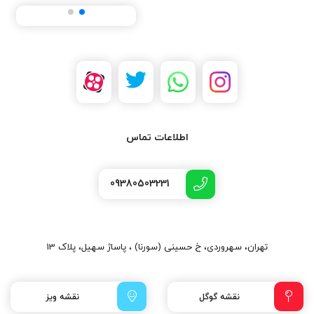
اطلاعات تماس
09380503231
تهران، سهروردی، خ حسینی (سورنا) ، پاساژ سهیل، پلاک 13
نقشه گوگل
نقشه ویز