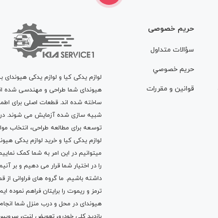
حریم خصوصی
سؤالات متداول
حريم خصوصي
لوازم یدکی کیا و لوازم یدکی هیوندای ب
قوانين و مقررات
هیوندای شما طراحی و مهندسی شده اند، 
ساخته شده اند. قطعات اصلی برای اطمی
شبیه سازی شده آزمایش می شوند. در ط
توسعه برای مطالعه طراحی، انتخاب مو
لوازم یدکی کیا
و
خرید لوازم یدکی هیون
میتوانیم در این امر به شما کمک نماییم
را در اختیار شما قرار می دهیم و بر آنی
داشته باشیم. ما گروه های فراوانی ا
ترمز
و
ریموت
را برایتان فراهم نموده ا
هیوندای در محل و درب منزل شما انجا
بازدید کلی خودرو،
تعویض لنت
،
سرویس