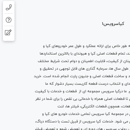
کیاسرویس1
ه طور خاص برای ارائه عملکرد و طول عمر خودروهای کیا و
تمام قطعات اصلی کیا و هیوندای با بالاترین استانداردها
نان از کیفیت، قابلیت اطمینان و دوام تحت شرایط مختلف
ول سال ها، سرمایه گذاری های قابل توجهی در تحقیق و
اد و ساخت قطعات اصلی و جنیون پارت انجام شده است.
خرید
دای
و انتخاب درست قطعه کاریست بسیار دشوار که ما
.
ما درکیا سرویس مجموعه ای از
قطعات
و
خدمات
با کیفیت
م تا قطعات اصلی همراه با خدماتی بی نقص را برای شما در نظر
ز قطعات، همچون قطعات
الکتریکی
،
فیلتر ها
،
لنت
یم در مجموعه کیا سرویس تمامی خدمات خودرو های کیا و
م می شود. خدمات کیا سرویس از قبیل
تست با دستگاه دیاگ
،
 روغن
، سرویس های دوره ای و تعویض شمع و ت
عویض فیلتر