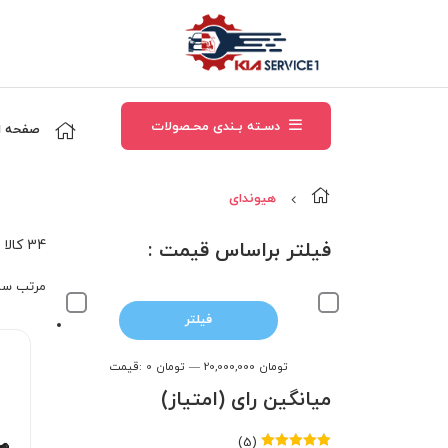
دسـته بـندی محـصولات
صفحه ا
هیوندای
34 کالا
فیلتر براساس قیمت :
مرتب‌ سا
حداقل
حداکثر
فیلتر
قیمت
قیمت
20,000,000 تومان
—
0 تومان
قیمت:
میانگین رای (امتیاز)
(5)