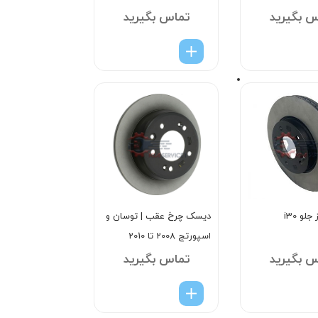
س بگیرید
تماس بگیرید
لو i30
دیسک چرخ عقب | توسان و
اسپورتج 2008 تا 2010
س بگیرید
تماس بگیرید