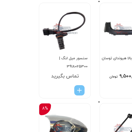
لا هیوندای توسان
سنسور میل لنگ |
3918025300
۹,۵۰۰
تماس بگیرید
تومان
8%