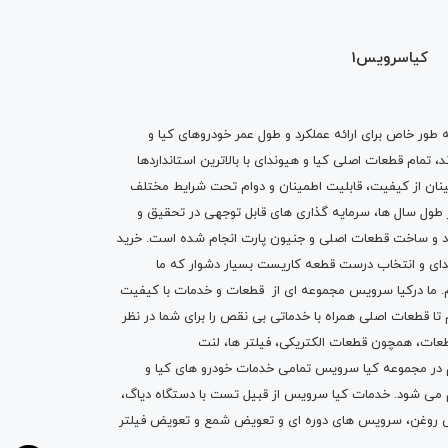
کیاسرویس1
ه طور خاص برای ارائه عملکرد و طول عمر خودروهای کیا و
تمام قطعات اصلی کیا و هیوندای با بالاترین استانداردها
نان از کیفیت، قابلیت اطمینان و دوام تحت شرایط مختلف
ول سال ها، سرمایه گذاری های قابل توجهی در تحقیق و
اد و ساخت قطعات اصلی و جنیون پارت انجام شده است.
خرید
دای
و انتخاب درست قطعه کاریست بسیار دشوار که ما
.
ما درکیا سرویس مجموعه ای از
قطعات
و
خدمات
با کیفیت
م تا قطعات اصلی همراه با خدماتی بی نقص را برای شما در نظر
ز قطعات، همچون قطعات
الکتریکی
،
فیلتر ها
،
لنت
یم در مجموعه کیا سرویس تمامی خدمات خودرو های کیا و
م می شود. خدمات کیا سرویس از قبیل
تست با دستگاه دیاگ
،
 روغن
، سرویس های دوره ای و تعویض شمع و ت
عویض فیلتر