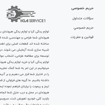
حریم خصوصی
سؤالات متداول
حريم خصوصي
لوازم یدکی کیا و لوازم یدکی هیوندای ب
قوانين و مقررات
هیوندای شما طراحی و مهندسی شده اند، 
ساخته شده اند. قطعات اصلی برای اطمی
شبیه سازی شده آزمایش می شوند. در ط
توسعه برای مطالعه طراحی، انتخاب مو
لوازم یدکی کیا
و
خرید لوازم یدکی هیون
میتوانیم در این امر به شما کمک نماییم
را در اختیار شما قرار می دهیم و بر آنی
داشته باشیم. ما گروه های فراوانی ا
ترمز
و
ریموت
را برایتان فراهم نموده ا
هیوندای در محل و درب منزل شما انجا
بازدید کلی خودرو،
تعویض لنت
،
سرویس
بنزین
و خدمات برقی و فنی می باشد.