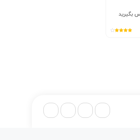
س بگیرید
امتیاز
4.00
از 5