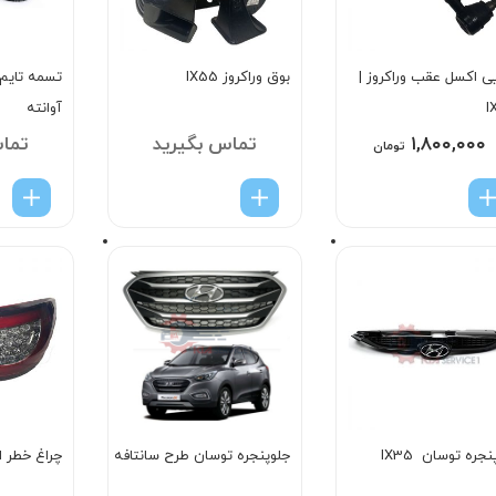
یی اکسل عقب وراکروز |
بوق وراکروز IX55
I
آوانته
۱,۸۰۰,۰۰۰
تماس بگیرید
تما
تومان
نجره توسان IX35
جلوپنجره توسان طرح سانتافه
چراغ خطر 