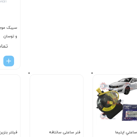
سیبک موجگ
و توسان
تما
ساعتي اپتيما
فنر ساعتی سانتافه
فیلتر بنزین 