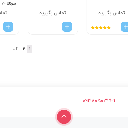
سوناتا YF
تماس بگیرید
تماس بگیرید
تما
امتیاز
5.00
از
5
←
2
1
09380503231