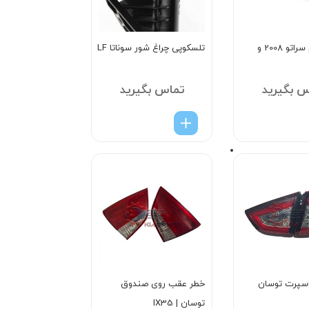
تسمه تایم سراتو 2008 و
تلسکوپی چراغ شور سوناتا LF
س بگیرید
تماس بگیرید
اسپرت توسان
خطر عقب روی صندوق
توسان | IX35