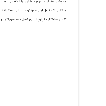
همچنین فضای باربری بیشتری را ارائه می دهد.
هنگامی که نسل اول سورنتو در سال 2002 ارائه شد ، توسط شاسی محکم ، حداکثر فضا و توانایی خارج جاده پشتیبانی می شد.
تغییر ساختار یکپارچه برای نسل دوم سورنتو در سال 2009 نشان از تغییر قدم در شخصیت و رفت و آمد اتومبیل در