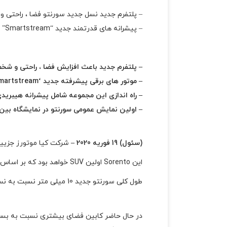
– پلتفرم جدید نسل جدید سورنتو فضا ، راحتی و
– پیشرانه های قدرتمند جدید “Smartstream” توربو را تقویت می کند
– پلتفرم جدید باعث افزایش فضا ، راحتی و شخ
– موتور های برقی پیشرفته جدید ‘Smartstream’ توربو را تقویت می کند
– راه اندازی این مجموعه شامل پیشرانه هیبریدی 1.6 لیتری T-GDi و همچنین 2.5 لیتری T-GDi و 2.2 لیتری دیزل 
– اولین نمایش عمومی سورنتو در نمایشگاه بین المللی اتوم
(سئول) 19 فوریه 2020 –
شرکت کیا موتورز جزییات
این Sorento اولین SUV خواهد بود که بر اساس پلت فرم جدید کیا با شروع تولید در اواخر سال جاری ساخته می شود.
طول کلی سورنتو جدید 10 میلی متر نسبت به نسخه قبلی آن افزایش یافته است .