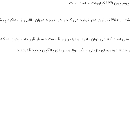
موتور از نوع ترکیبی مشترک با توان 230 ps و گشتاور 350 نیوتون متر تولید می کند و در نتیجه میزان 
ست که می توان باتری ها را در زیر قسمت مسافر قرار داد ، بدون اینکه در
از جمله موتورهای بنزینی و یک نوع هیبریدی پلاگین جدید قدرتمند.
کنند. این با انتقال 8 سرعته مرطوب 8 سرعته جدید کیا (8DCT) کیا ساخته شده است ، که برای ار