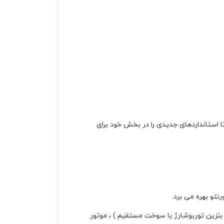
 تا استانداردهای جدیدی را در بخش خود برای
 خط Sorento ، پیشرانه جدید شامل یک موتور 1.6 لیتری T-GDi ( تزریق مستقیم بنزین توربوشارژ با سوخت مستقیم ) ، موتور