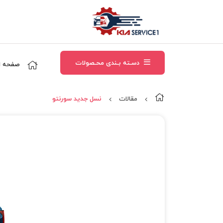
دسـته بـندی محـصولات
صفحه ا
مقالات
نسل جدید سورنتو