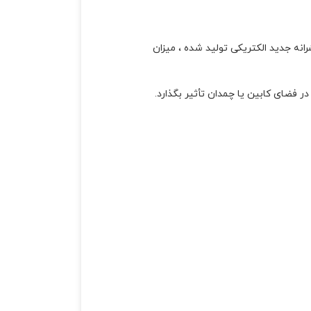
بالایی از عملکرد پیشرانه جدید الکتریکی تولید شده ، میزان
 فضای کابین یا چمدان تأثیر بگذارد.
مشتریان کره ای و اروپایی همچنین می توانند موتور دیزلی چهار سیلندر 2.2 لیتری ‘Smartstream’ Sorento را مشخص کنند و گشتاور 202 ps و 440 نیوتن متر تولید می
ائه ویژگی های تغییر صاف یک اتوماتیک معمولی در حالی که باعث