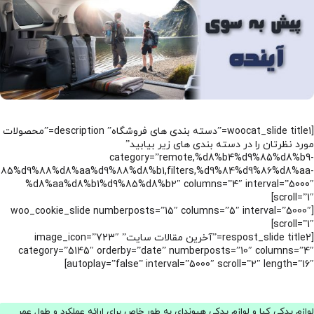
[woocat_slide title1=”دسته بندی های فروشگاه” description=”محصولات
مورد نظرتان را در دسته بندی های زیر بیابید”
category=”remote,%d8%b4%d9%85%d8%b9-
85%d9%88%d8%aa%d9%88%d8%b1,filters,%d9%84%d9%86%d8%aa-
%d8%aa%d8%b1%d9%85%d8%b2″ columns=”4″ interval=”5000″
scroll=”1″]
[woo_cookie_slide numberposts=”15″ columns=”5″ interval=”5000″
scroll=”1″]
[respost_slide title2=”آخرین مقالات سایت” image_icon=”723″
category=”5145″ orderby=”date” numberposts=”10″ columns=”4″
autoplay=”false” interval=”5000″ scroll=”2″ length=”16″]
لوازم یدکی کیا و لوازم یدکی هیوندای به طور خاص برای ارائه عملکرد و طول عمر