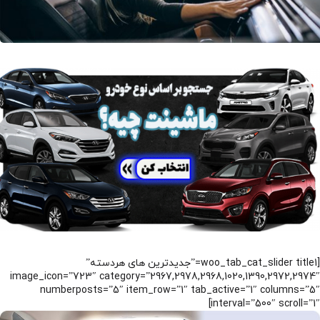
[woo_tab_cat_slider title1=”جدیدترین های هردسته”
image_icon=”723″ category=”2967,2978,2968,1020,1390,2972,2974″
numberposts=”5″ item_row=”1″ tab_active=”1″ columns=”5″
interval=”500″ scroll=”1″]