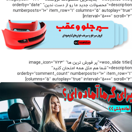
description=”محصولات جدید ما رو از دست ندین” orderby=”date”
numberposts=”10″ item_row=”1″ columns=”5″ autoplay=”true”
interval=”5000″ scroll=”2″]
[woo_slide title1=”پر فورش ترین ها” image_icon=”723″
description=”شما هم مثل همه امتحان کنید”
orderby=”comment_count” numberposts=”10″ item_row=”1″
columns=”5″ autoplay=”true” interval=”5000″ scroll=”2″]