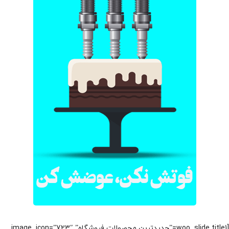
[woo_slide title1=”جدیدترین محصولات فروشگاه” image_icon=”723″