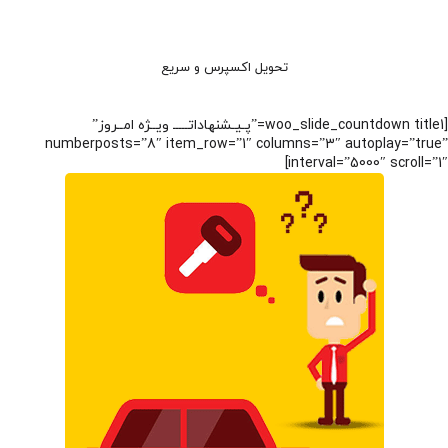
تحویل اکسپرس و سریع
[woo_slide_countdown title1=”پـیـشنهاداتـــــ ویــژه امــروز”
numberposts=”8″ item_row=”1″ columns=”3″ autoplay=”true”
interval=”5000″ scroll=”1″]