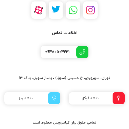
اطلاعات تماس
09380503231
تهران، سهروردی، خ حسینی (سورنا) ، پاساژ سهیل، پلاک 13
نقشه گوگل
نقشه ویز
تمامی حقوق برای کیاسرویس محفوط است