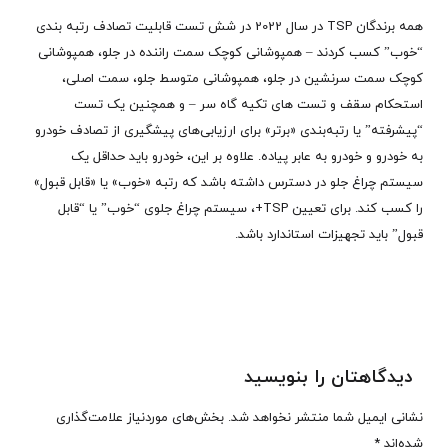
همه برندگان TSP در سال 2022 در شش تست قابلیت تصادف رتبه بندی
“خوب” کسب کردند – همپوشانی کوچک سمت راننده در جلو، همپوشانی
کوچک سمت سرنشین در جلو، همپوشانی متوسط ​​جلو، سمت اصلی،
استحکام سقف و تست های تکیه گاه سر – و همچنین یک تست
“پیشرفته” یا رتبه‌بندی «برتر» برای ارزیابی‌های پیشگیری از تصادف خودرو
به خودرو و خودرو به عابر پیاده. علاوه بر این، خودرو باید حداقل یک
سیستم چراغ جلو در دسترس داشته باشد که رتبه «خوب» یا «قابل قبول»
را کسب کند. برای تعیین TSP+، سیستم چراغ جلوی “خوب” یا “قابل
قبول” باید تجهیزات استاندارد باشد.
دیدگاهتان را بنویسید
نشانی ایمیل شما منتشر نخواهد شد.
بخش‌های موردنیاز علامت‌گذاری
شده‌اند
*