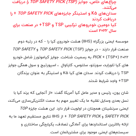
چراغ‌های خاص، جوایز
TOP SAFETY PICK (TSP) را دریافت
می‌کنند.
سدان‌های K5 و استینگر جایزه‌های
TOP SAFETY PICK
+ را
دریافت کردند
کیا دومین خودروهای ترکیبی TSP و TSP+ در صنعت برای
سال 2022 است
موسسه ایمنی بزرگراه (IIHS) هشت خودروی کیا را – که در رتبه دوم
صنعت قرار دارند – در جوایز
(TSP) و
TOP SAFETY PICK
TOP SAFETY
PICK
+ (TSP+) 2022 به رسمیت شناخت. جوایز کیاموتورز شامل خودرو
های کیا تلوراید، سورنتو، سلتوس، کارناوال ، اسپورتیج و سول همگی جوایز
TSP را دریافت کردند. سدان های کیا K5 و استینگر به عنوان برندگان
TSP+ واجد شرایط شدند.
شان یون، رئیس و مدیر عامل کیا آمریکا گفت: «از آنجایی که برند کیا با
نسل بعدی وسایل نقلیه ما یک تغییر مهم به سمت الکتریکی‌سازی می‌کند،
ایمنی سرنشینان همچنان در اولویت قرار دارد. این هشت جایزه
TOP
SAFETY PICK
و
TOP SAFETY PICK
+ از IIHS نتایج مستقیم تعهد ما به
ارائه بالاترین استانداردها برای آمادگی تصادف، یکپارچگی ساختاری و
سیستم‌های ایمنی موجود برای مشتریانمان است.