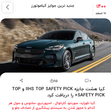
1400
جدید ترین جوایز کیاموتورز
10
اسفند
115
0
کیا هشت جایزه IIHS TOP SAFETY PICK و TOP
SAFETY PICK+ را دریافت کرد.
کیا تلوراید، سورنتو، کارناوال ، اسپورتیج، سلتوس و سول هر
کدام با مجهز شدن به سیستم پیشگیری از تصادف جلو و