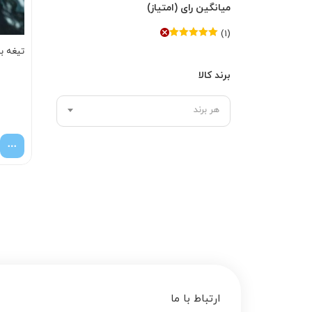
میانگین رای (امتیاز)
(1)
امتیاز
5
از 5
تیغه ب
برند کالا
هر برند
ارتباط با ما