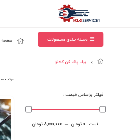
دسـته بـندی محـصولات
صفحه ا
برف پاک کن کادنزا
مرتب‌ سا
فیلتر براساس قیمت :
حداقل
حداکثر
0 تومان
8,000,000 تومان
قیمت:
—
قیمت
قیمت