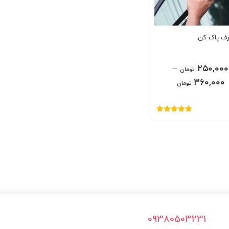
رف پاک کن
–
۲۵۰,۰۰۰
تومان
۳۶۰,۰۰۰
تومان
امتیاز
5.00
از
5
09380503231