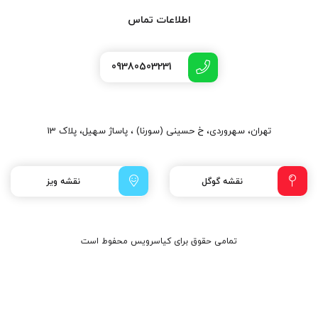
اطلاعات تماس
09380503231
تهران، سهروردی، خ حسینی (سورنا) ، پاساژ سهیل، پلاک 13
نقشه گوگل
نقشه ویز
تمامی حقوق برای کیاسرویس محفوط است