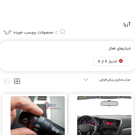
آزرا
محصولات برچسب خورده “آزرا”
فیلترهای فعال
امتیاز 5 از 5